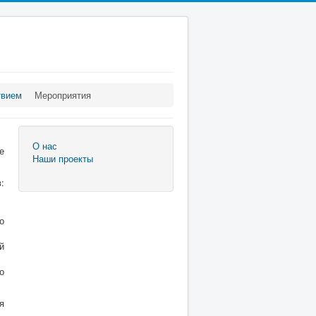
твием
Мероприятия
О нас
е
Наши проекты
:
о
й
о
я