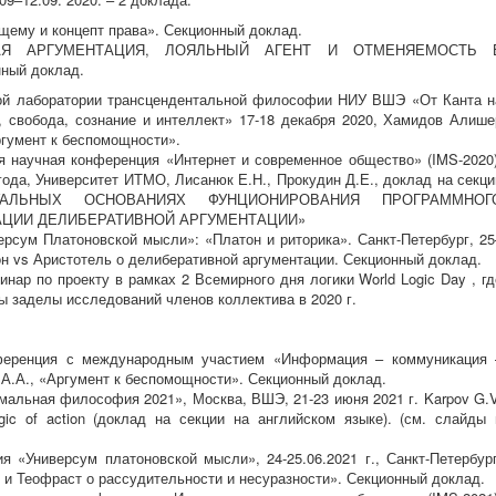
щему и концепт права». Секционный доклад.
ВНАЯ АРГУМЕНТАЦИЯ, ЛОЯЛЬНЫЙ АГЕНТ И ОТМЕНЯЕМОСТЬ 
ый доклад.
ой лаборатории трансцендентальной философии НИУ ВШЭ «От Канта н
, свобода, сознание и интеллект» 17-18 декабря 2020, Хамидов Алише
гумент к беспомощности».
 научная конференция «Интернет и современное общество» (IMS-2020)
 года, Университет ИТМО, Лисанюк Е.Н., Прокудин Д.Е., доклад на секци
АЛЬНЫХ ОСНОВАНИЯХ ФУНЦИОНИРОВАНИЯ ПРОГРАММНОГ
АЦИИ ДЕЛИБЕРАТИВНОЙ АРГУМЕНТАЦИИ»
ерсум Платоновской мысли»: «Платон и риторика». Санкт-Петербург, 25
он vs Аристотель о делиберативной аргументации. Секционный доклад.
инар по проекту в рамках 2 Всемирного дня логики World Logic Day , гд
 заделы исследований членов коллектива в 2020 г.
нференция с международным участием «Информация – коммуникация 
 А.А., «Аргумент к беспомощности». Секционный доклад.
льная философия 2021», Москва, ВШЭ, 21-23 июня 2021 г. Karpov G.V
ogic of action (доклад на секции на английском языке). (см. слайды 
 «Универсум платоновской мысли», 24-25.06.2021 г., Санкт-Петербург
 и Теофраст о рассудительности и несуразности». Секционный доклад.