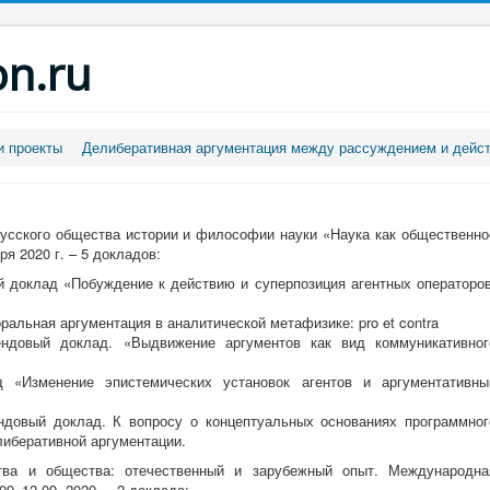
on.ru
 проекты
Делиберативная аргументация между рассуждением и дейс
усского общества истории и философии науки «Наука как общественно
ря 2020 г. – 5 докладов:
й доклад «Побуждение к действию и суперпозиция агентных операторов
ральная аргументация в аналитической метафизике: pro et contra
ндовый доклад. «Выдвижение аргументов как вид коммуникативног
 «Изменение эпистемических установок агентов и аргументативны
ендовый доклад. К вопросу о концептуальных основаниях программног
либеративной аргументации.
тва и общества: отечественный и зарубежный опыт. Международна
09–12.09. 2020. – 2 доклада: