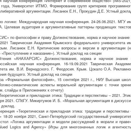
 научная конференция «Интернет и современное общество» (IMS-2021)
1 года, Университет ИТМО. Формирование групп критериев программног
либеративной аргументации. Лисанюк Е.Н., Прокудин Д.Е. Устный докла
о логике: Международная научная конференция. 24-26.06.2021. МГУ им
А. Целевая аудитория и аргументативные паттерны продающих текстов
ИС» по философии и праву Долженствование, норма и научное знание 
.2021 Таврическая Академия Крымского федерального университета им
Крым. Лисанюк Е.Н. Критические вопросы и версии в аргументации (н
 «Преступление и наказание»). Устный доклад на секции
Чтения «АНАХАРСИС» Долженствование, норма и научное знание 
ссийская научная конференция. 16-19.09.2021 Таврическая Академи
ета им. В.И. Вернадского. Г. Феодосия. Крым. Цокало О.А. Рекламно
ния будущего. Устный доклад на секции
ара «Формальная философия», 15 сентября 2021 г., НИУ Высшая школ
Логико-семантические аспекты моральной аргументации с точки зрени
см. слайды в Приложениях к отчету)
еоретическая и прикладная этика: Традиции и перспективы – 2021. Этик
бря 2021. СПбГУ. Микиртумов И. Б. «Моральная аргументация в дискусси
 доклад.
еренция «Теоретическая и прикладная этика: традиции и перспективы 
» 18-20 ноября 2021, Санкт-Петербургский государственный университет
 стол «Логика аргументации и модели рассуждений в морали и праве»
lued Logics and Agency» (Игры для многозначных логик и агентность