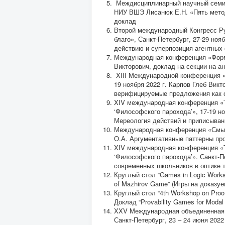
Междисциплинарный научный семин
НИУ ВШЭ Лисанюк Е.Н. «Пять метод
доклад
Второй международный Конгресс Ру
благо», Санкт-Петербург, 27-29 ноя
действию и суперпозиция агентных 
Международная конференция «Форма
Викторович, доклад на секции на анг
XIII Международной конференция «Т
19 ноября 2022 г. Карпов Глеб Вик
верифицируемые предложения как о
XIV международная конференция «Те
‘Философского парохода’», 17-19 н
Мереология действий и приписыван
Международная конференция «Смысл
О.А. Аргументативные паттерны пр
XIV международная конференция «Те
‘Философского парохода’». Санкт-П
современных школьников в оптике т
Круглый стол “Games in Logic Works
of Mazhirov Game” (Игры на доказу
Круглый стол “4th Workshop on Proof
Доклад “Provability Games for Moda
XXV Международная объединенная н
Санкт-Петербург, 23 – 24 июня 202