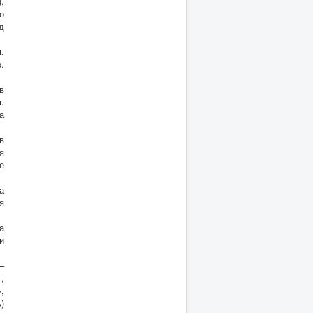
,
о
д
.
.
в
.
а
в
я
е
а
я
а
и
–
,
,
)