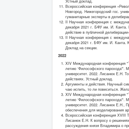
Устный доклад.
Всероссийская конференция «Револ
Новгород. Нижегородский гос. унив
гуманитарные эксперты в делибера
II Научная конференция с между
декабря 2021 г. БФУ им. И. Канта
действие в публичной делиберации
II Научная конференция с между
декабря 2021 г. БФУ им. И. Канта.
Доклад на секции.
2022
XIV Международная конференция "Те
летию ‘Философского парохода'". 
университет. 2022. Лисанюк Е.Н. То
действиях. Устный доклад.
Аргументы и действия. Научный си
чаю испить, то ли повеситься. Жел
XIV Международная конференция "Те
летию ‘Философского парохода'". 
университет. 2022. Лисанюк Е.Н., 
обеспечения для моделирования ар
Всероссийская конференция ХVIII Т
Лисанюк Е.Н. К вопросу о решениях
рассуждения князя Владимира о пр