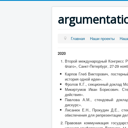
argumentati
Главная
Наши проекты
Наши
2020
Второй международный Конгресс Р
благо», Санкт-Петербург, 27-29 нояб
Карпов Глеб Викторович, постерны
история одной идеи».
Фролов К.Г., секционный доклад Мо
Микиртумов Иван Борисович. Сте
действия».
Павлова А.М., стендовый доклад
дискурс».
Лисанюк Е.Н., Прокудин Д.Е., ст
обеспечения для репрезентации де
Правовая коммуникация государс
научная конференция. Воронеж, 11.