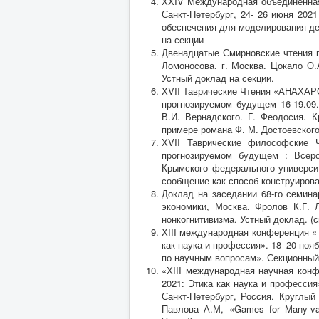
XXIV Международная объединенная
Санкт-Петербург, 24- 26 июня 202
обеспечения для моделирования де
на секции
Двенадцатые Смирновские чтения п
Ломоносова. г. Москва. Цокало О.
Устный доклад на секции.
XVII Таврические Чтения «АНАХАРС
прогнозируемом будущем 16-19.09
В.И. Вернадского. Г. Феодосия. 
примере романа Ф. М. Достоевского
XVII Таврические философские 
прогнозируемом будущем : Всеро
Крымского федерального университ
сообщение как способ конструирова
Доклад на заседании 68-го семин
экономики, Москва. Фролов К.Г. 
нонкогнитивизма. Устный доклад. (
XIII международная конференция «Т
как наука и профессия». 18–20 ноя
по научным вопросам». Секционный
«XIII международная научная конф
2021: Этика как наука и профессия
Санкт-Петербург, Россия. Круглый
Павлова А.М, «Games for Many-va