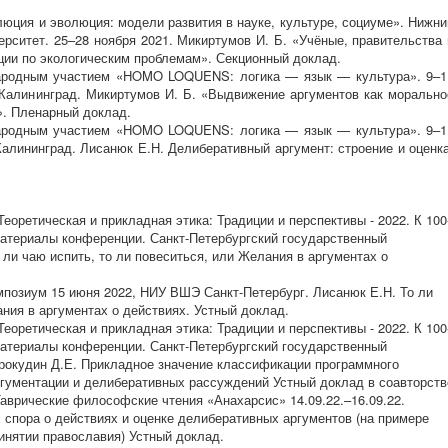
юция и эволюция: модели развития в науке, культуре, социуме». Нижни
ерситет. 25–28 ноября 2021. Микиртумов И. Б. «Учёные, правительства 
ции по экологическим проблемам». Секционный доклад.
народным участием «HOMO LOQUENS: логика — язык — культура». 9–1
. Калининград. Микиртумов И. Б. «Выдвижение аргументов как морально
». Пленарный доклад.
народным участием «HOMO LOQUENS: логика — язык — культура». 9–1
 Калининград. Лисанюк Е.Н. Делиберативный аргумент: строение и оценка
оретическая и прикладная этика: Традиции и перспективы - 2022. К 100
Материалы конференции. Санкт-Петербургский государственный
 ли чаю испить, то ли повеситься, или Желания в аргументах о
мпозиум 15 июня 2022, НИУ ВШЭ Санкт-Петербург. Лисанюк Е.Н. То ли
ания в аргументах о действиях. Устный доклад.
оретическая и прикладная этика: Традиции и перспективы - 2022. К 100
Материалы конференции. Санкт-Петербургский государственный
Прокудин Д.Е. Прикладное значение классификации программного
гументации и делиберативных рассуждений Устный доклад в соавторств
аврические философские чтения «Анахарсис» 14.09.22.–16.09.22.
 спора о действиях и оценке делиберативных аргументов (на примере
инятии православия) Устный доклад.