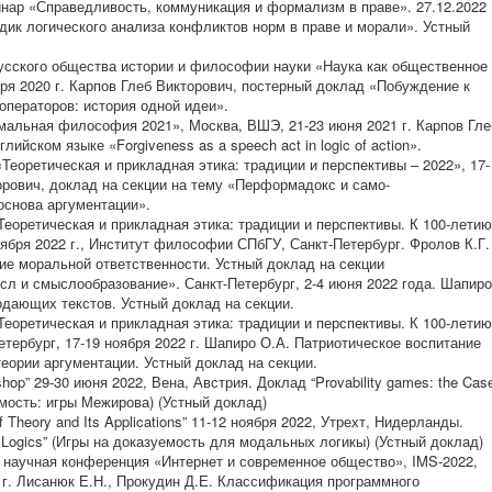
ар «Справедливость, коммуникация и формализм в праве». 27.12.2022
ик логического анализа конфликтов норм в праве и морали». Устный
сского общества истории и философии науки «Наука как общественное
бря 2020 г. Карпов Глеб Викторович, постерный доклад «Побуждение к
операторов: история одной идеи».
льная философия 2021», Москва, ВШЭ, 21-23 июня 2021 г. Карпов Гле
лийском языке «Forgiveness as a speech act in logic of action».
еоретическая и прикладная этика: традиции и перспективы – 2022», 17-
торович, доклад на секции на тему «Перформадокс и само-
снова аргументации».
оретическая и прикладная этика: традиции и перспективы. К 100-летию
оября 2022 г., Институт философии СПбГУ, Санкт-Петербург. Фролов К.Г.
ие моральной ответственности. Устный доклад на секции
 и смыслообразование». Санкт-Петербург, 2-4 июня 2022 года. Шапиро
одающих текстов. Устный доклад на секции.
оретическая и прикладная этика: традиции и перспективы. К 100-летию
етербург, 17-19 ноября 2022 г. Шапиро О.А. Патриотическое воспитание
еории аргументации. Устный доклад на секции.
hop” 29-30 июня 2022, Вена, Австрия. Доклад “Provability games: the Cas
емость: игры Межирова) (Устный доклад)
 Theory and Its Applications” 11-12 ноября 2022, Утрехт, Нидерланды.
l Logics” (Игры на доказуемость для модальных логикы) (Устный доклад)
аучная конференция «Интернет и современное общество», IMS-2022,
2 г. Лисанюк Е.Н., Прокудин Д.Е. Классификация программного