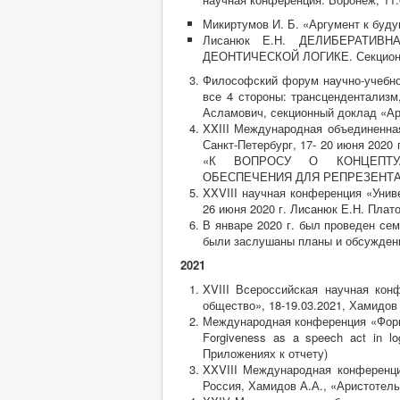
Микиртумов И. Б. «Аргумент к буду
Лисанюк Е.Н. ДЕЛИБЕРАТИ
ДЕОНТИЧЕСКОЙ ЛОГИКЕ. Секционн
Философский форум научно-учебн
все 4 стороны: трансцендентализм
Асламович, секционный доклад «Ар
XXIII Международная объединенная
Санкт-Петербург, 17- 20 июня 2020
«К ВОПРОСУ О КОНЦЕПТУ
ОБЕСПЕЧЕНИЯ ДЛЯ РЕПРЕЗЕНТ
XXVIII научная конференция «Унив
26 июня 2020 г. Лисанюк Е.Н. Плат
В январе 2020 г. был проведен сем
были заслушаны планы и обсуждены
2021
XVIII Всероссийская научная ко
общество», 18-19.03.2021, Хамидов
Международная конференция «Форма
Forgiveness as a speech act in l
Приложениях к отчету)
XXVIII Международная конференция
Россия, Хамидов А.А., «Аристотель